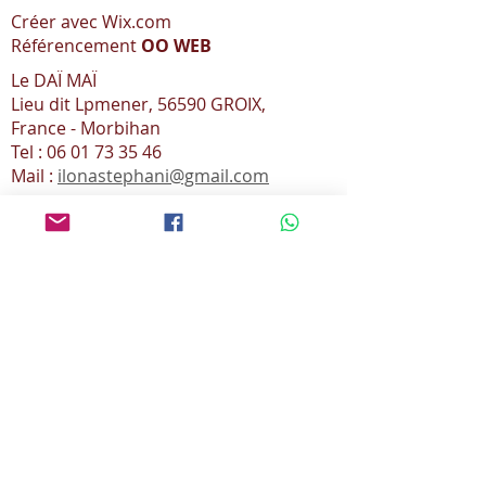
Créer avec Wix.com
Référencement
OO WEB
Le DAÏ MAÏ
Lieu dit Lpmener, 56590 GROIX,
France - Morbihan
Tel : 06 01 73 35 46
Mail :
ilonastephani@gmail.com
I
L
E AUX
M
AIN
S