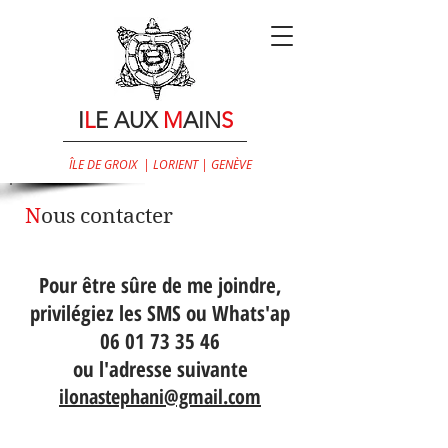
I
L
E AUX
M
AIN
S
ÎLE DE GROIX | LORIENT | GENÈVE
N
ous contacter
Pour être sûre de me joindre,
privilégiez les SMS ou Whats'ap
06 01 73 35 46
ou l'adresse suivante
ilonastephani@gmail.com